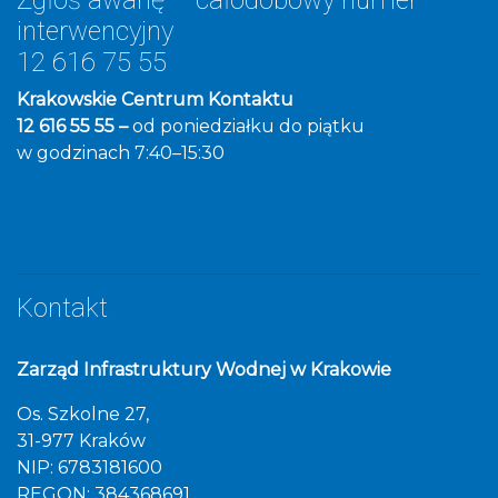
Zgłoś awarię – całodobowy numer
interwencyjny
12 616 75 55
Krakowskie Centrum Kontaktu
12 616 55 55 –
od poniedziałku do piątku
w godzinach 7:40–15:30
Kontakt
Zarząd Infrastruktury Wodnej w Krakowie
Os. Szkolne 27,
31-977 Kraków
NIP: 6783181600
REGON: 384368691