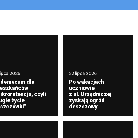
lipca 2026
22 lipca 2026
demecum dla
Po wakacjach
eszkańców
uczniowie
ikroretencja, czyli
z ul. Urzędniczej
ugie życie
zyskają ogród
szczówki”
deszczowy