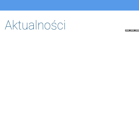
Ogród deszczowy przy ul. 
kształtu
Aktualności