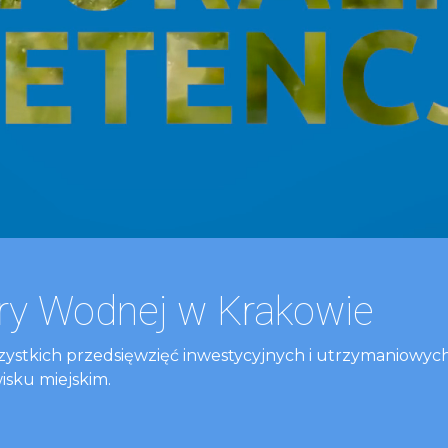
ury Wodnej w Krakowie
zystkich przedsięwzięć inwestycyjnych i utrzymaniowyc
sku miejskim.