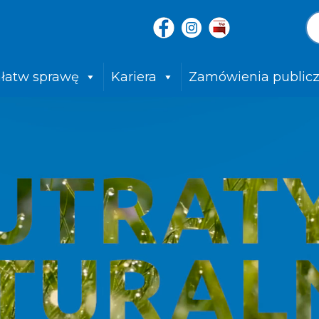
łatw sprawę
Kariera
Zamówienia public