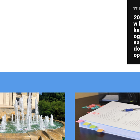
17 
20
w 
ka
og
na
do
op