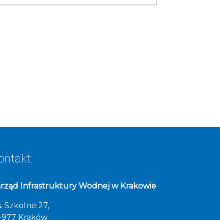
ontakt
rząd Infrastruktury Wodnej w Krakowie
. Szkolne 27,
-977 Kraków