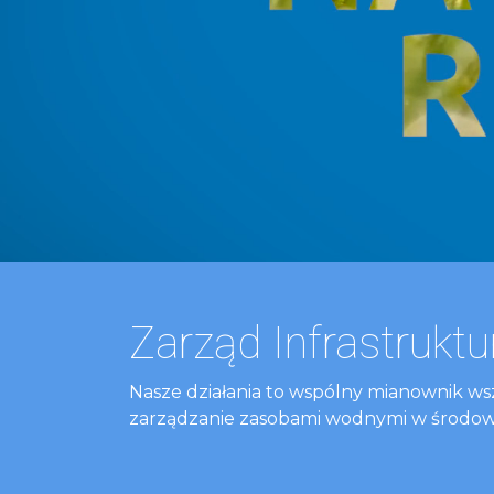
Zarząd Infrastrukt
Nasze działania to wspólny mianownik ws
zarządzanie zasobami wodnymi w środowi
5 sierpnia 2026