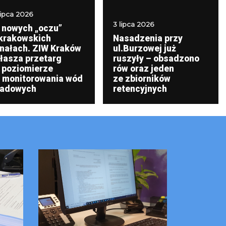
lipca 2026
3 lipca 2026
 nowych „oczu”
krakowskich
Nasadzenia przy
nałach. ZIW Kraków
ul.Burzowej już
łasza przetarg
ruszyły – obsadzono
 poziomierze
rów oraz jeden
 monitorowania wód
ze zbiorników
adowych
retencyjnych