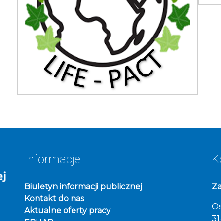
Informacje
K
Biuletyn informacji publicznej
Za
Kontakt do nas
Os
Aktualne oferty pracy
31