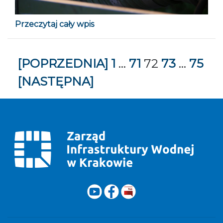
Przeczytaj cały wpis
Zobacz
[POPRZEDNIA]
1
…
71
72
73
…
75
kolejne
[NASTĘPNA]
strony