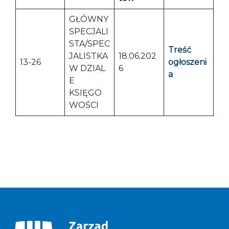
GŁÓWNY
SPECJALI
STA/SPEC
Treść
JALISTKA
18.06.202
13-26
ogłoszeni
W DZIAL
6
a
E
KSIĘGO
WOŚCI